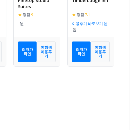
Pinetop Studio
TimberLodge Inn
Suites
★
평점
9
★
평점
7.1
이용후기 바로보기
여행객
여행객
최저가
최저가
이용후
이용후
확인
확인
기
기