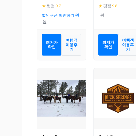
★
평점
9.7
★
평점
9.8
할인쿠폰 확인하기
여행객
여행객
최저가
최저가
이용후
이용후
확인
확인
기
기