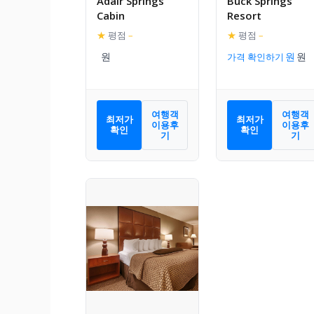
Adair Springs
Buck Springs
Cabin
Resort
★
평점
–
★
평점
–
가격 확인하기
여행객
여행객
최저가
최저가
이용후
이용후
확인
확인
기
기