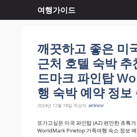
컨
여행가이드
텐
츠
로
건
너
깨끗하고 좋은 미국
뛰
기
근처 호텔 숙박 추
드마크 파인탑 Worl
행 숙박 예약 정보
2024년 12월 18일
작성자:
airlinesr
또가고싶은 미국 파인탑 (AZ) 편안한 초특
WorldMark Pinetop 가족여행 숙소 정보