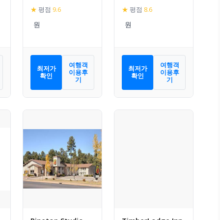
Resort
★
평점
9.6
★
평점
8.6
여행객
여행객
최저가
최저가
이용후
이용후
확인
확인
기
기