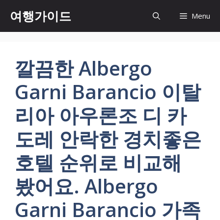
컨
여행가이드
Menu
텐
츠
로
건
깔끔한 Albergo
너
뛰
Garni Barancio 이탈
기
리아 아우론조 디 카
도레 안락한 경치좋은
호텔 순위로 비교해
봤어요. Albergo
Garni Barancio 가족