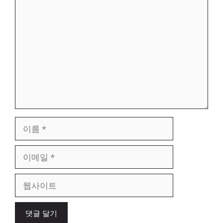
댓
글
이
름
이
메
일
웹
사
이
트