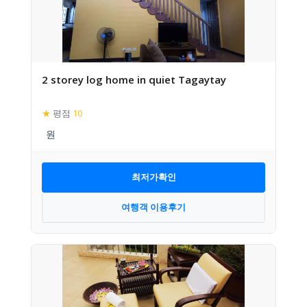
2 storey log home in quiet Tagaytay
★
평점
10
최저가확인
여행객 이용후기