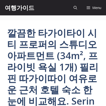
컨
여행가이드
Menu
텐
츠
로
건
깔끔한 타가이타이 시
너
뛰
티 프로퍼의 스튜디오
기
아파트먼트 (34m², 프
라이빗 욕실 1개) 필리
핀 따가이따이 여유로
운 근처 호텔 숙소 한
눈에 비교해요. Serin