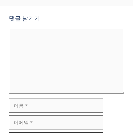
댓글 남기기
댓
글
이
름
이
메