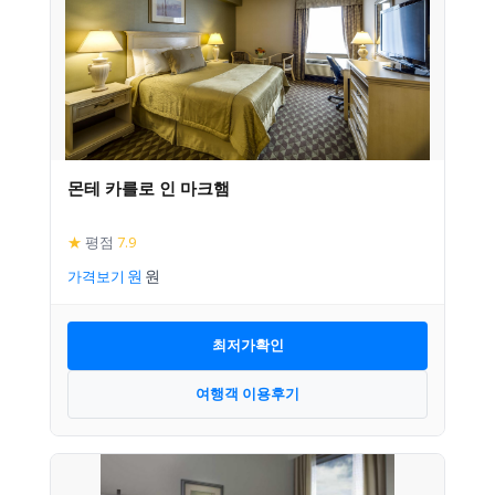
몬테 카를로 인 마크햄
★
평점
7.9
가격보기
최저가확인
여행객 이용후기