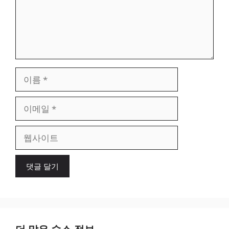
이
름
이
메
일
웹
사
이
트