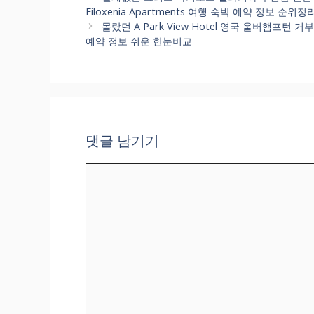
고
Filoxenia Apartments 여행 숙박 예약 정보 순위
리
몰랐던 A Park View Hotel 영국 울버햄프턴 거
예약 정보 쉬운 한눈비교
댓글 남기기
댓
글