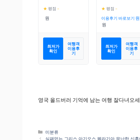
★
평점
–
★
평점
–
이용후기 바로보기
여행객
여행객
최저가
최저가
이용후
이용후
확인
확인
기
기
영국 올드버러 기억에 남는 여행 잘다녀오세
카
미분류
테
실패없는 그리스 아기오스 펠라기아 무난한 신혼여행 호