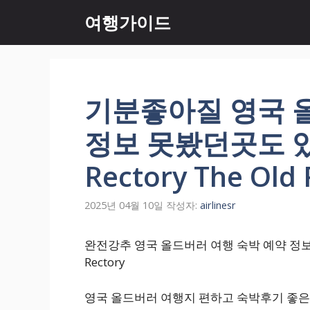
컨
여행가이드
텐
츠
로
건
너
기분좋아질 영국 
뛰
기
정보 못봤던곳도 있네
Rectory The Old 
2025년 04월 10일
작성자:
airlinesr
완전강추 영국 올드버러 여행 숙박 예약 정보 알아보
Rectory
영국 올드버러 여행지 편하고 숙박후기 좋은