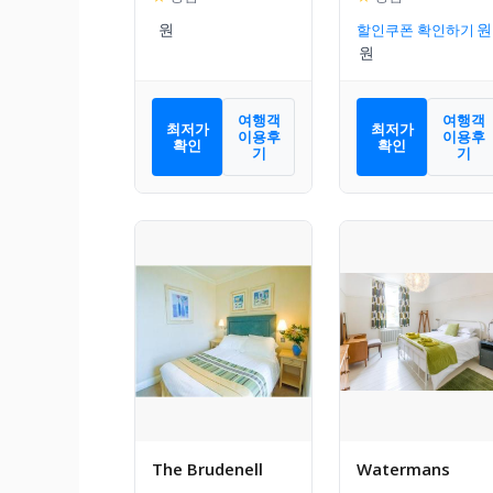
욕실 2개)
할인쿠폰 확인하기
여행객
여행객
최저가
최저가
이용후
이용후
확인
확인
기
기
The Brudenell
Watermans