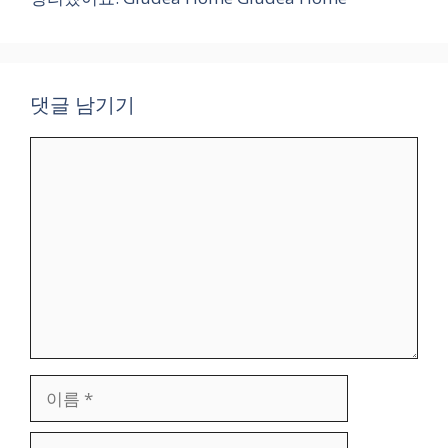
댓글 남기기
댓
글
이
름
이