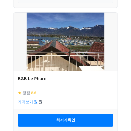
B&B Le Phare
★
평점
8.6
가격보기
최저가확인