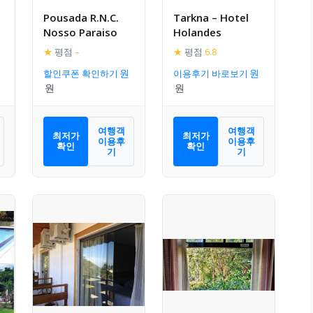
Pousada R.N.C.
Tarkna – Hotel
Nosso Paraiso
Holandes
★
평점
–
★
평점
6.8
할인쿠폰 확인하기
이용후기 바로보기
여행객
여행객
최저가
최저가
이용후
이용후
확인
확인
기
기