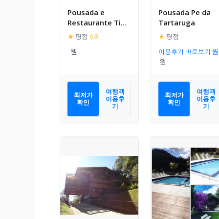
Pousada e
Pousada Pe da
Restaurante Tio
Tartaruga
Paulo
★
평점
6.8
★
평점
–
이용후기 바로보기
여행객
여행객
최저가
최저가
이용후
이용후
확인
확인
기
기