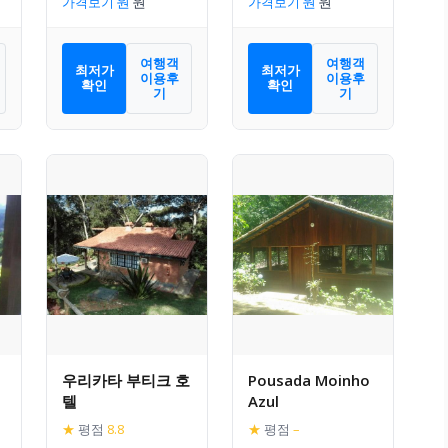
가격보기
가격보기
Feirinha, CBF
여행객
여행객
최저가
최저가
이용후
이용후
확인
확인
기
기
우리카타 부티크 호
Pousada Moinho
텔
Azul
★
평점
8.8
★
평점
–