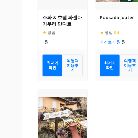
스파 & 호텔 파젠다
Pousada Jupter
가우라 만디르
★
평점
–
★
평점
8.4
가격보기
여행객
여행객
최저가
최저가
이용후
이용후
확인
확인
기
기