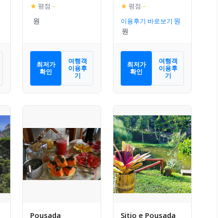
Fazenda
★
평점
–
★
평점
–
Cantinho
이용후기 바로보기
여행객
여행객
최저가
최저가
이용후
이용후
확인
확인
기
기
Pousada
Sitio e Pousada