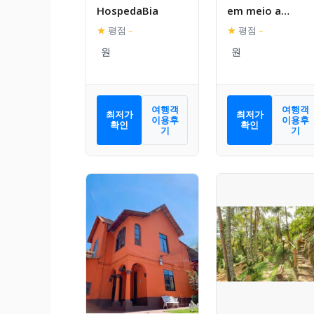
HospedaBia
em meio a
natureza com
★
평점
–
★
평점
–
churrasqueira, w
fi
여행객
여행객
최저가
최저가
이용후
이용후
확인
확인
기
기