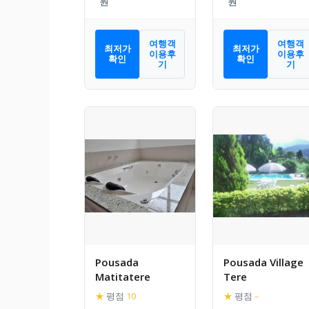
여행객
여행객
최저가
최저가
이용후
이용후
확인
확인
기
기
Pousada
Pousada Village
Matitatere
Tere
★
평점
10
★
평점
–