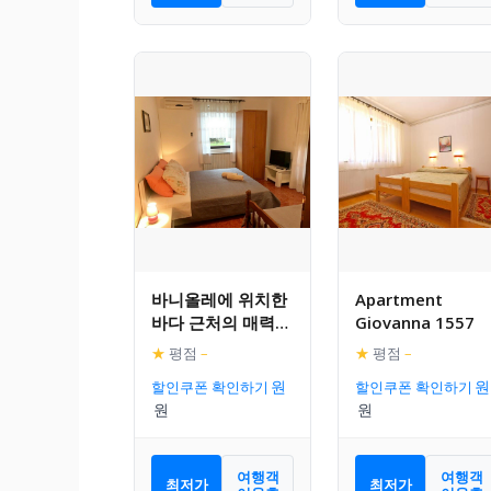
바니올레에 위치한
Apartment
바다 근처의 매력적
Giovanna 1557
인 아파트먼트
★
평점
–
★
평점
–
할인쿠폰 확인하기
할인쿠폰 확인하기
여행객
여행객
최저가
최저가