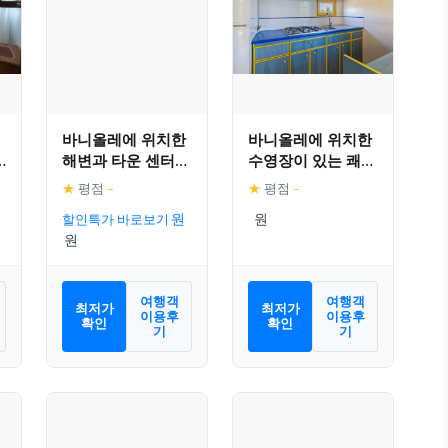
바니올레에 위치한
바니올레에 위치한
해변과 타운 센터
수영장이 있는 쾌적
근처의 예쁜 아파트
한 홀리데이 홈
★
평점
–
★
평점
–
먼트
할인특가 바로보기
여행객
여행객
최저가
최저가
이용후
이용후
확인
확인
기
기