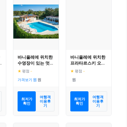
바니올레에 위치한
바니올레에 위치한
수영장이 있는 멋진
프라타르스키 오톡
파
모바일 홈
섬 근처의 매력적인
★
평점
–
★
평점
–
아파트먼트
가격보기
여행객
여행객
최저가
최저가
이용후
이용후
확인
확인
기
기