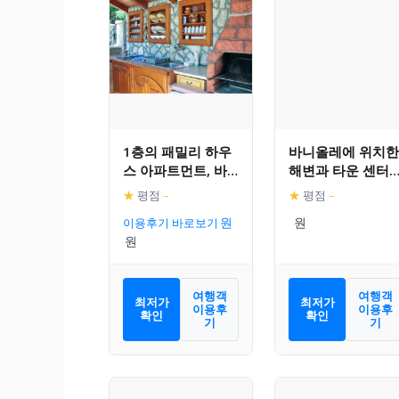
1층의 패밀리 하우
바니올레에 위치한
스 아파트먼트, 바
해변과 타운 센터
니올레, 메둘린
근처의 사랑스러운
★
평점
–
★
평점
–
아파트먼트
이용후기 바로보기
여행객
여행객
최저가
최저가
이용후
이용후
확인
확인
기
기