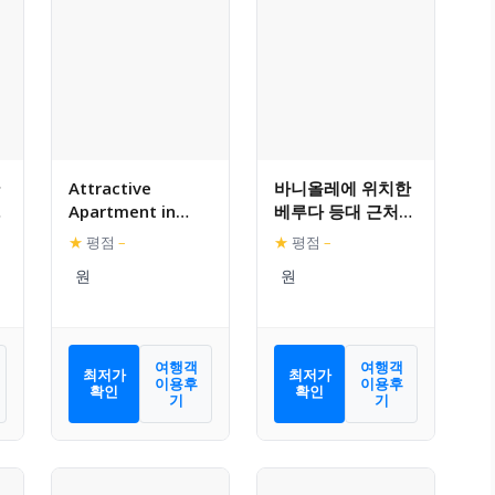
Attractive
바니올레에 위치한
Apartment in
베루다 등대 근처의
Banjole near
매력적인 아파트먼
★
평점
–
★
평점
–
Fratarski Otok
트
Island
여행객
여행객
최저가
최저가
이용후
이용후
확인
확인
기
기