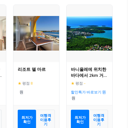
리조트 델 마르
바니올레에 위치한
바다에서 2km 거리
데
의 공용 수영장이
★
평점
8
★
평점
–
있는 편안한 아파트
할인특가 바로보기
먼트
여행객
여행객
최저가
최저가
이용후
이용후
확인
확인
기
기