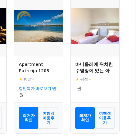
Apartment
바니올레에 위치한
Patricija 1208
수영장이 있는 아름
다운 모빌 홈
★
평점
–
★
평점
–
할인특가 바로보기
여행객
여행객
최저가
최저가
이용후
이용후
확인
확인
기
기