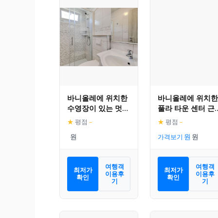
바니올레에 위치한
바니올레에 위치한
수영장이 있는 멋진
풀라 타운 센터 근
모바일 홈
처의 파노라마 아
★
평점
–
★
평점
–
트먼트
가격보기
여행객
여행객
최저가
최저가
이용후
이용후
확인
확인
기
기