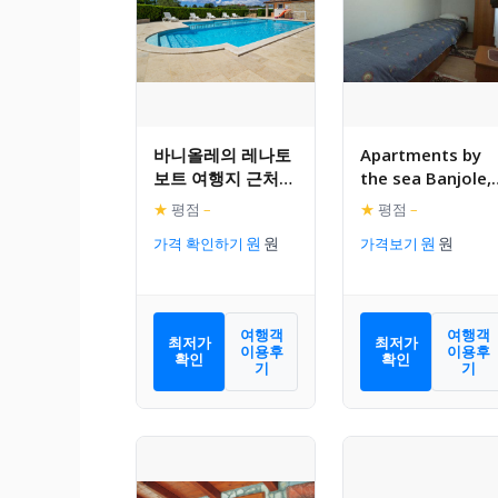
바니올레의 레나토
Apartments by
보트 여행지 근처의
the sea Banjole,
매력적인 아파트먼
Pula – 2229
★
평점
–
★
평점
–
트
가격 확인하기
가격보기
여행객
여행객
최저가
최저가
이용후
이용후
확인
확인
기
기