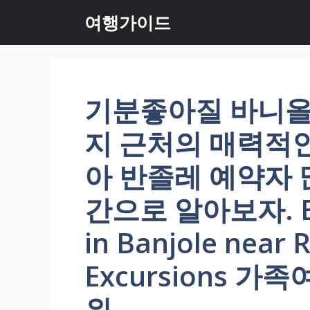
컨
여행가이드
텐
츠
로
건
너
기분좋아질 바니올
뛰
기
지 근처의 매력적
아 반졸레 예약자
간으로 알아보자. Beg
in Banjole near 
Excursions 
위