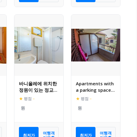
바니올레에 위치한
Apartments with
정원이 있는 정교한
a parking space
모바일 홈
Banjole, Pula –
★
평점
–
★
평점
–
17398
여행객
여행객
최저가
최저가