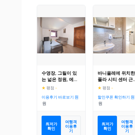
수영장, 그릴이 있
바니올레에 위치한
는 넓은 정원, 에어
풀라 시티 센터 근
컨, 와이파이가 있
처의 아늑한 홀리
★
평점
–
★
평점
–
는 홀리데이 홈의
이 홈
이용후기 바로보기
할인쿠폰 확인하기
아파트먼트
여행객
여행객
최저가
최저가
이용후
이용후
확인
확인
기
기