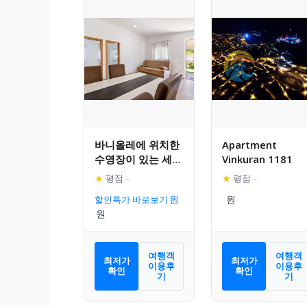
바니올레에 위치한
Apartment
수영장이 있는 세련
Vinkuran 1181
된 홀리데이 홈
★
평점
–
★
평점
–
할인특가 바로보기
여행객
여행객
최저가
최저가
이용후
이용후
확인
확인
기
기