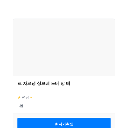
르 자르댕 샹브레 도테 앙 베
★
평점
–
최저가확인