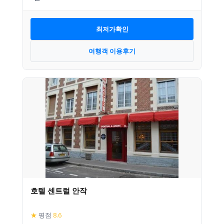
최저가확인
여행객 이용후기
호텔 센트럴 안작
★
평점
8.6