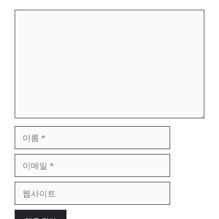
댓
글
이
름
이
메
일
웹
사
이