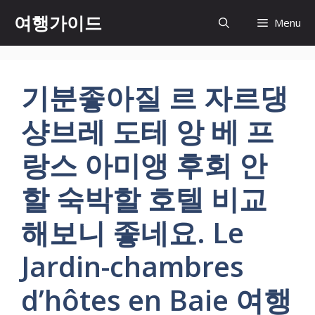
컨
여행가이드
Menu
텐
츠
로
건
기분좋아질 르 자르댕
너
뛰
샹브레 도테 앙 베 프
기
랑스 아미앵 후회 안
할 숙박할 호텔 비교
해보니 좋네요. Le
Jardin-chambres
d’hôtes en Baie 여행