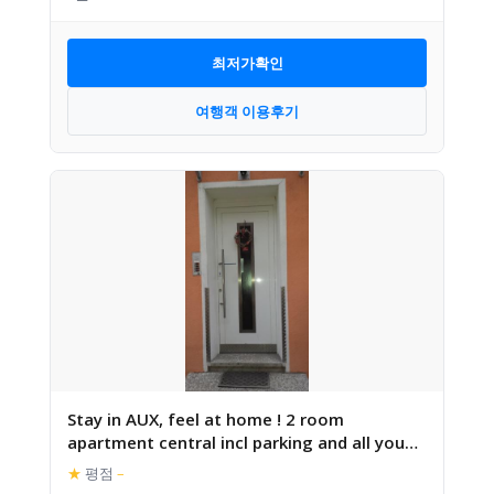
최저가확인
여행객 이용후기
Stay in AUX, feel at home ! 2 room
apartment central incl parking and all you
need for 4 person, 24H
★
평점
–