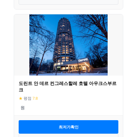
도린트 안 데르 컨그레스할레 호텔 아우크스부르
크
★
평점
7.8
최저가확인