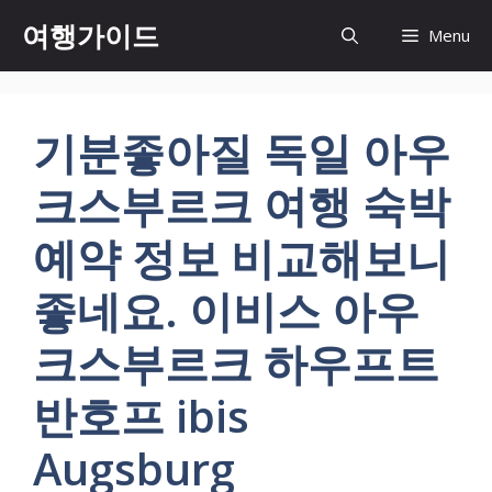
컨
여행가이드
Menu
텐
츠
로
건
기분좋아질 독일 아우
너
뛰
크스부르크 여행 숙박
기
예약 정보 비교해보니
좋네요. 이비스 아우
크스부르크 하우프트
반호프 ibis
Augsburg