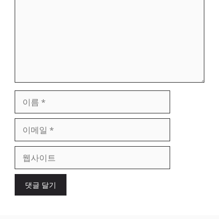
이
름
이
메
일
웹
사
이
트