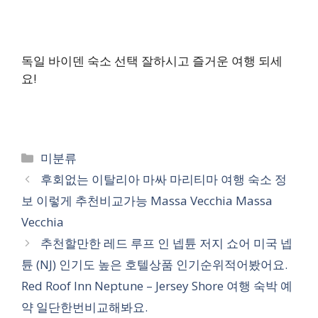
독일 바이덴 숙소 선택 잘하시고 즐거운 여행 되세
요!
카
미분류
테
후회없는 이탈리아 마싸 마리티마 여행 숙소 정
고
보 이렇게 추천비교가능 Massa Vecchia Massa
리
Vecchia
추천할만한 레드 루프 인 넵튠 저지 쇼어 미국 넵
튠 (NJ) 인기도 높은 호텔상품 인기순위적어봤어요.
Red Roof Inn Neptune – Jersey Shore 여행 숙박 예
약 일단한번비교해봐요.