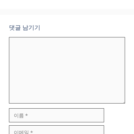
댓글 남기기
댓
글
이
름
이