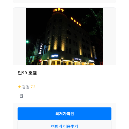
인99 호텔
★
평점
7.3
최저가확인
여행객 이용후기