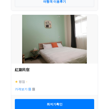
여행객 이용후기
紅築民宿
★
평점
–
가격보기
최저가확인