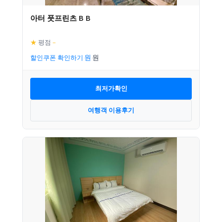
아터 풋프린츠 B B
★
평점
–
할인쿠폰 확인하기
최저가확인
여행객 이용후기