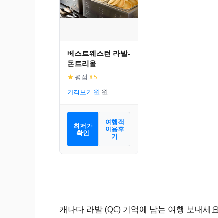
베스트웨스턴 라발-
몬트리올
★
평점
8.5
가격보기
여행객
최저가
이용후
확인
기
캐나다 라발 (QC) 기억에 남는 여행 보내세