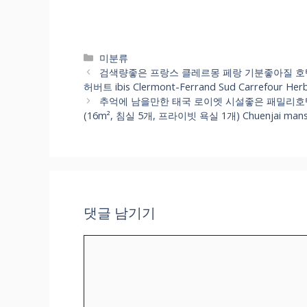
카
미분류
테
검색량좋은 프랑스 클레르몽 페랑 기분좋아질 호텔
고
허버트 ibis Clermont-Ferrand Sud Carrefo
리
추억에 남을만한 태국 로이엣 시설좋은 패밀리호
(16m², 침실 5개, 프라이빗 욕실 1개) Chuenjai 
댓글 남기기
댓
글