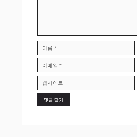
이
름
이
메
일
웹
사
이
트