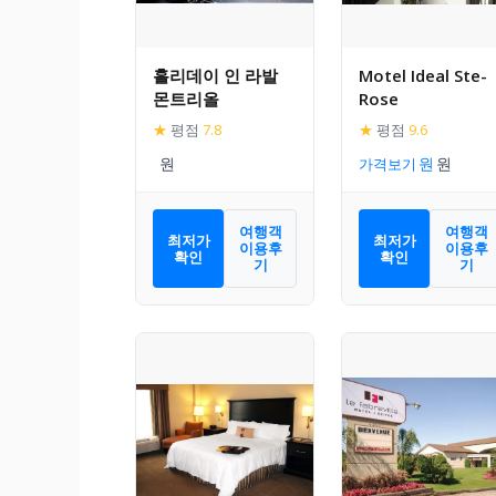
홀리데이 인 라발
Motel Ideal Ste-
몬트리올
Rose
★
평점
7.8
★
평점
9.6
가격보기
여행객
여행객
최저가
최저가
이용후
이용후
확인
확인
기
기