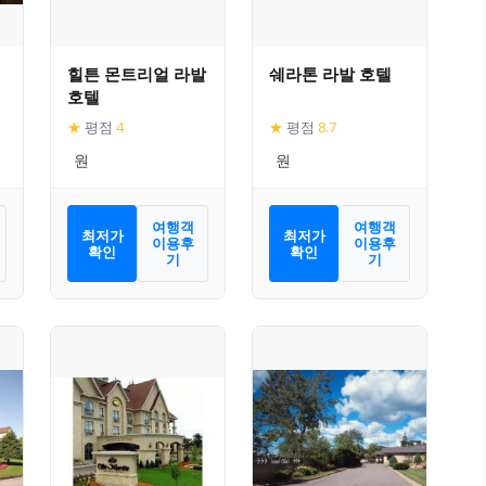
힐튼 몬트리얼 라발
쉐라톤 라발 호텔
호텔
★
평점
4
★
평점
8.7
여행객
여행객
최저가
최저가
이용후
이용후
확인
확인
기
기