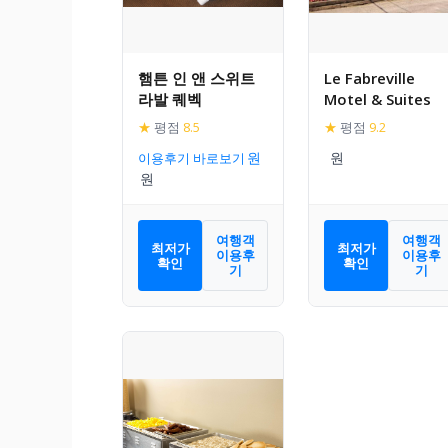
햄튼 인 앤 스위트
Le Fabreville
라발 퀘벡
Motel & Suites
★
평점
8.5
★
평점
9.2
이용후기 바로보기
여행객
여행객
최저가
최저가
이용후
이용후
확인
확인
기
기