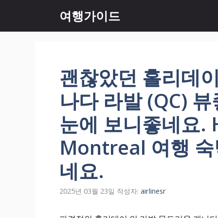
컨
여행가이드
텐
츠
로
건
너
괜찮았던 홀리데이
뛰
기
나다 라발 (QC) 
눈에 보니좋네요. Hol
Montreal 여행
네요.
2025년 03월 23일
작성자:
airlinesr