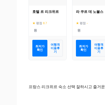
호텔 르 리크위르
라 쿠르 데 노블스
★
평점
8.7
★
평점
–
여행객
여행객
최저가
최저가
이용후
이용후
확인
확인
기
기
프랑스 리크위르 숙소 선택 잘하시고 즐거운