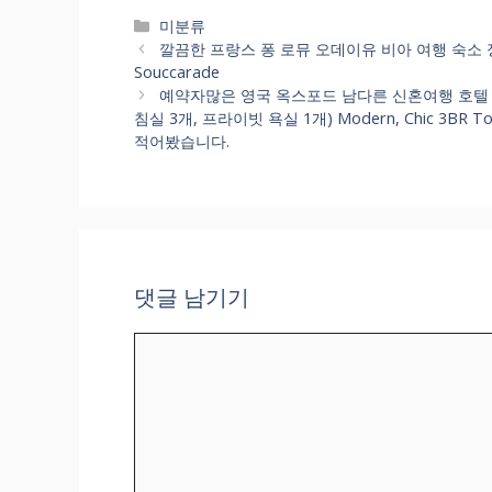
카
미분류
테
깔끔한 프랑스 퐁 로뮤 오데이유 비아 여행 숙소 정보 어디가
고
Souccarade
리
예약자많은 영국 옥스포드 남다른 신혼여행 호텔 꼼
침실 3개, 프라이빗 욕실 1개) Modern, Chic 3BR 
적어봤습니다.
댓글 남기기
댓
글