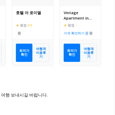
호텔 아 로이엘
Vintage
Apartment in
Riquewihr with
★
평점
8.8
★
평점
–
Terrace
가격 확인하기
여행객
여행객
최저가
최저가
이용후
이용후
확인
확인
기
기
 여행 보내시길 바랍니다.