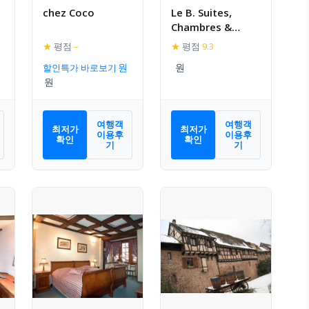
chez Coco
Le B. Suites,
Chambres &
Restaurant
★
평점
–
★
평점
9.3
할인특가 바로보기
여행객
여행객
최저가
최저가
이용후
이용후
확인
확인
기
기