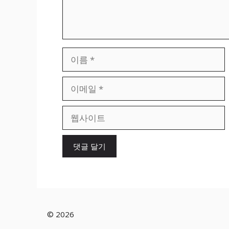
이
름
이
메
일
웹
사
이
트
© 2026