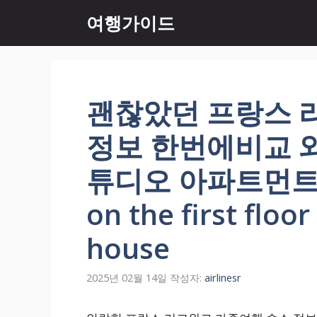
컨
여행가이드
텐
츠
로
건
너
괜찮았던 프랑스 
뛰
기
정보 한번에비교 와
튜디오 아파트먼트 A 
on the first floo
house
2025년 02월 14일
작성자:
airlinesr