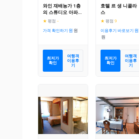
와인 재배농가 1층
호텔 르 생 니콜라
의 스튜디오 아파트
스
먼트
★
평점
–
★
평점
9
가격 확인하기
이용후기 바로보기
여행객
여행객
최저가
최저가
이용후
이용후
확인
확인
기
기