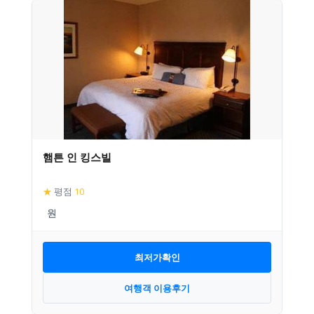
햄튼 인 킹스빌
★
평점
10
최저가확인
여행객 이용후기