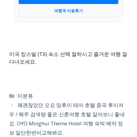
여행객 이용후기
미국 킹스빌 (TX) 숙소 선택 잘하시고 즐거운 여행 잘
다녀오세요.
카
미분류
테
꽤괜찮았던 오요 밍후이 테마 호텔 중국 후이저
고
우 / 혜주 검색량 좋은 신혼여행 호텔 알아보니 좋네
리
요. OYO Minghui Theme Hotel 여행 숙박 예약 정
보 일단한번비교해봐요.