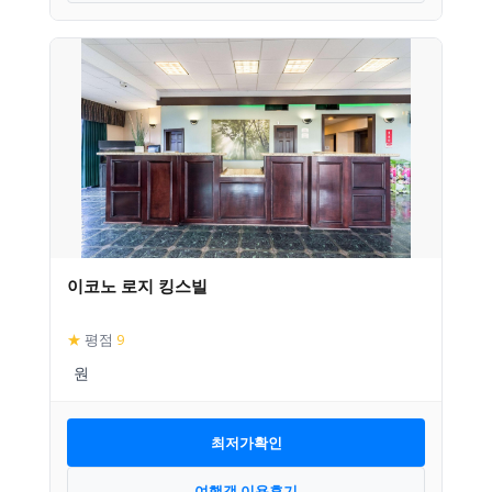
이코노 로지 킹스빌
★
평점
9
최저가확인
여행객 이용후기