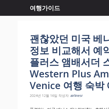
컨
여행가이드
텐
츠
로
건
너
괜찮았던 미국 베니스
뛰
기
정보 비교해서 예
플러스 앰배서더 스
Western Plus Am
Venice 여행 숙
2024년 12월 16일
작성자:
airlinesr