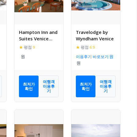
Hampton Inn and
Travelodge by
Suites Venice
Wyndham Venice
South Sarasota
★
평점
9
★
평점
6.9
이용후기 바로보기
여행객
여행객
최저가
최저가
이용후
이용후
확인
확인
기
기