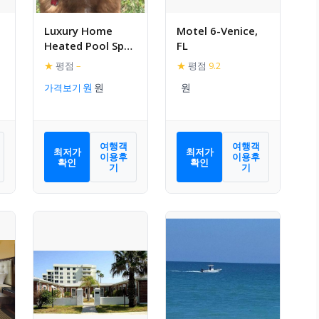
Luxury Home
Motel 6-Venice,
Heated Pool Spa
FL
Fishing pier Wifi
★
평점
–
★
평점
9.2
가격보기
여행객
여행객
최저가
최저가
이용후
이용후
확인
확인
기
기