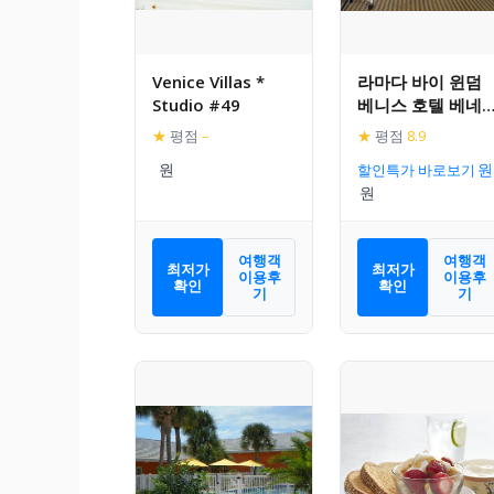
Venice Villas *
라마다 바이 윈덤
Studio #49
베니스 호텔 베네
아
★
평점
–
★
평점
8.9
할인특가 바로보기
여행객
여행객
최저가
최저가
이용후
이용후
확인
확인
기
기