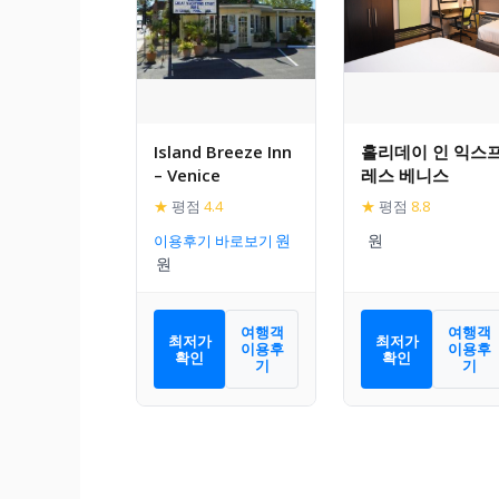
Island Breeze Inn
홀리데이 인 익스
– Venice
레스 베니스
★
평점
4.4
★
평점
8.8
이용후기 바로보기
여행객
여행객
최저가
최저가
이용후
이용후
확인
확인
기
기