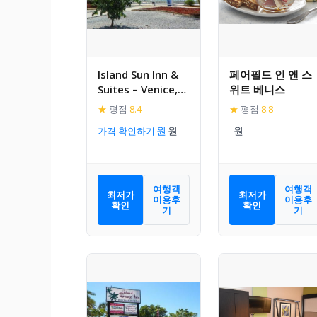
Island Sun Inn &
페어필드 인 앤 스
Suites – Venice,
위트 베니스
Florida Historic
★
평점
8.4
★
평점
8.8
Downtown &
가격 확인하기
Beach Getaway
여행객
여행객
최저가
최저가
이용후
이용후
확인
확인
기
기