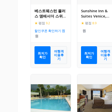
베스트웨스턴 플러
Sunshine Inn &
스 앰배서더 스위트
Suites Venice,
베니스
Florida
★
평점
9.2
★
평점
8.9
할인쿠폰 확인하기
여행객
여행객
최저가
최저가
이용후
이용후
확인
확인
기
기