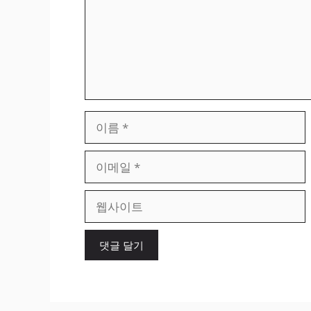
이
름
이
메
일
웹
사
이
트