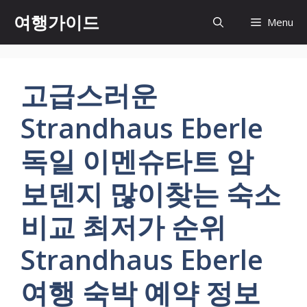
컨
여행가이드
Menu
텐
츠
로
건
고급스러운
너
뛰
Strandhaus Eberle
기
독일 이멘슈타트 암
보덴지 많이찾는 숙소
비교 최저가 순위
Strandhaus Eberle
여행 숙박 예약 정보