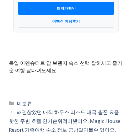
최저가확인
여행객 이용후기
독일 이멘슈타트 암 보덴지 숙소 선택 잘하시고 즐거
운 여행 잘다녀오세요.
카
미분류
테
꽤괜찮았던 매직 하우스 리조트 태국 춤폰 요즘
고
핫한 주변 호텔 인기순위적어봤어요. Magic House
리
Resort 가족여행 숙소 정보 금방알아볼수 있어요.