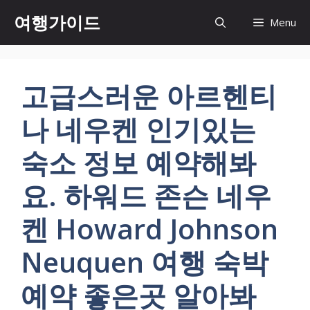
컨
여행가이드
Menu
텐
츠
로
건
고급스러운 아르헨티
너
뛰
나 네우켄 인기있는
기
숙소 정보 예약해봐
요. 하워드 존슨 네우
켄 Howard Johnson
Neuquen 여행 숙박
예약 좋은곳 알아봐