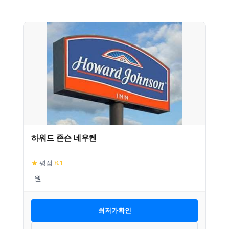
하워드 존슨 네우켄
★
평점
8.1
최저가확인