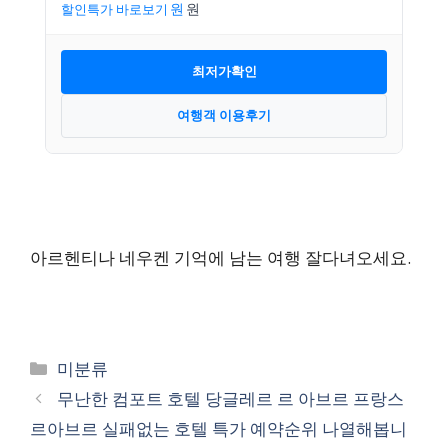
할인특가 바로보기
최저가확인
여행객 이용후기
아르헨티나 네우켄 기억에 남는 여행 잘다녀오세요.
카
미분류
테
무난한 컴포트 호텔 당글레르 르 아브르 프랑스
고
르아브르 실패없는 호텔 특가 예약순위 나열해봅니
리