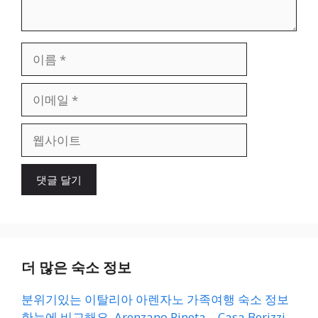
이
름
이
메
일
웹
사
이
트
더 많은 숙소 정보
분위기있는 이탈리아 아렌자노 가족여행 숙소 정보
한눈에 비교해요. Arenzano Pineta – Casa Berizzi