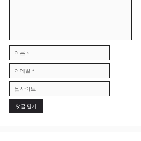
이
름
이
메
일
웹
사
이
트