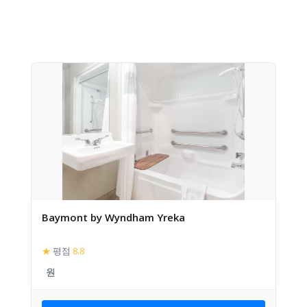
Baymont by Wyndham Yreka
★
평점
8.8