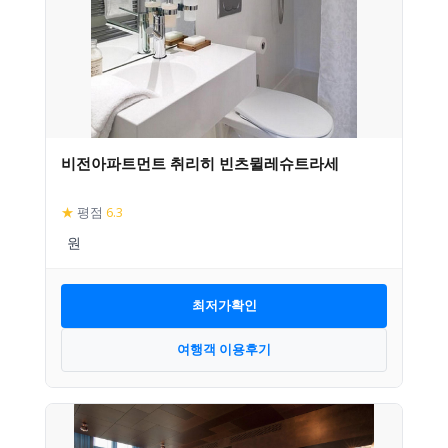
비전아파트먼트 취리히 빈츠뮐레슈트라세
★
평점
6.3
최저가확인
여행객 이용후기