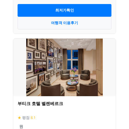
최저가확인
여행객 이용후기
부티크 호텔 벨렌베르크
★
평점
8.1