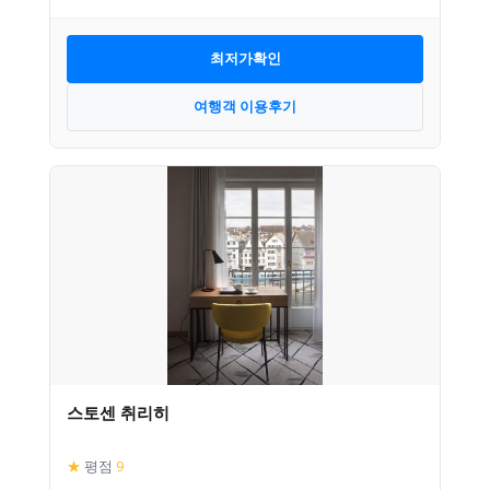
최저가확인
여행객 이용후기
스토센 취리히
★
평점
9