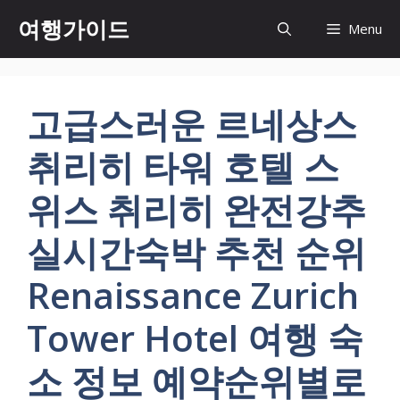
컨
여행가이드
Menu
텐
츠
로
건
고급스러운 르네상스
너
뛰
취리히 타워 호텔 스
기
위스 취리히 완전강추
실시간숙박 추천 순위
Renaissance Zurich
Tower Hotel 여행 숙
소 정보 예약순위별로