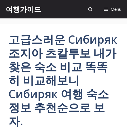
컨
여행가이드
Menu
텐
츠
로
건
고급스러운 Сибиряк
너
뛰
조지아 츠칼투보 내가
기
찾은 숙소 비교 똑똑
히 비교해보니
Сибиряк 여행 숙소
정보 추천순으로 보
자.