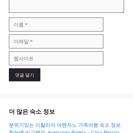
이
름
이
메
일
웹
사
이
트
더 많은 숙소 정보
분위기있는 이탈리아 아렌자노 가족여행 숙소 정보
한눈에 비교해요. Arenzano Pineta – Casa Berizzi