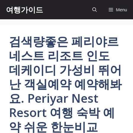
컨
여행가이드
Menu
텐
츠
로
건
검색량좋은 페리야르
너
뛰
네스트 리조트 인도
기
데케이디 가성비 뛰어
난 객실예약 예약해봐
요. Periyar Nest
Resort 여행 숙박 예
약 쉬운 한눈비교