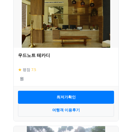
우드노트 테카디
★
평점
7.5
최저가확인
여행객 이용후기