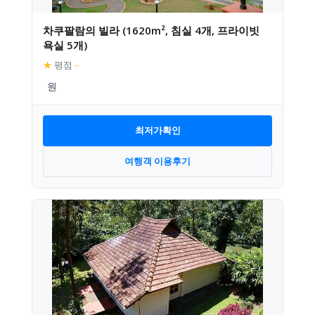
차쿠팔람의 빌라 (1620m², 침실 4개, 프라이빗
욕실 5개)
★
평점
–
최저가확인
여행객 이용후기