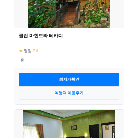
클럽 마힌드라 테카디
★
평점
7.6
최저가확인
여행객 이용후기