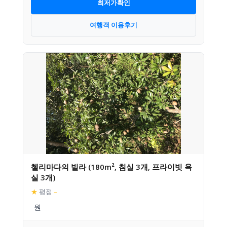
최저가확인
여행객 이용후기
첼리마다의 빌라 (180m², 침실 3개, 프라이빗 욕
실 3개)
★
평점
–