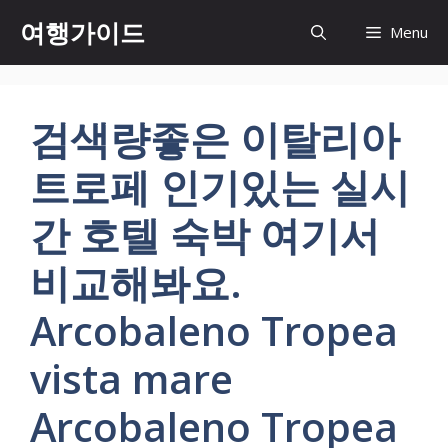
컨
여행가이드
Menu
텐
츠
로
건
검색량좋은 이탈리아
너
뛰
트로페 인기있는 실시
기
간 호텔 숙박 여기서
비교해봐요.
Arcobaleno Tropea
vista mare
Arcobaleno Tropea