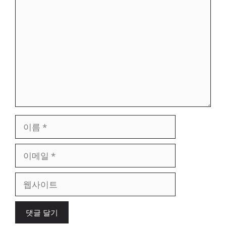
댓
글
이
름
이
메
일
웹
사
이
트