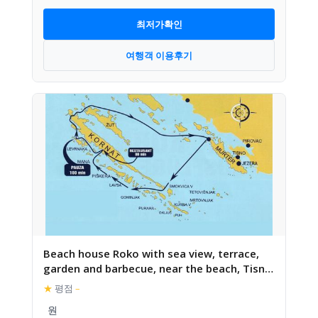
최저가확인
여행객 이용후기
Beach house Roko with sea view, terrace,
garden and barbecue, near the beach, Tisno,
Dalmatia
★
평점
–