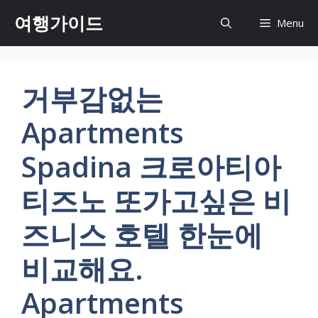
컨
여행가이드
Menu
텐
츠
로
건
거부감없는
너
뛰
Apartments
기
Spadina 크로아티아
티즈노 또가고싶은 비
즈니스 호텔 한눈에
비교해요.
Apartments