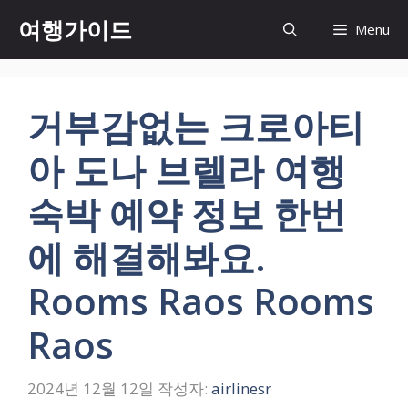
컨
여행가이드
Menu
텐
츠
로
건
거부감없는 크로아티
너
뛰
아 도나 브렐라 여행
기
숙박 예약 정보 한번
에 해결해봐요.
Rooms Raos Rooms
Raos
2024년 12월 12일
작성자:
airlinesr