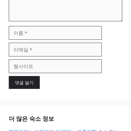
이
름
이
메
일
웹
사
이
트
더 많은 숙소 정보