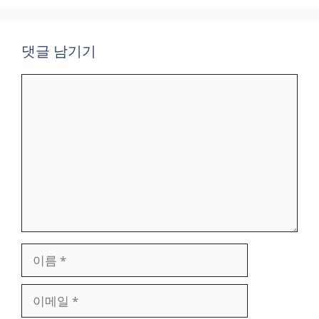
댓글 남기기
댓
글
이
름
이
메