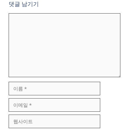
댓글 남기기
댓
글
이
름
이
메
일
웹
사