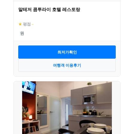
말테저 콤투라이 호텔 레스토랑
★
평점
–
최저가확인
여행객 이용후기