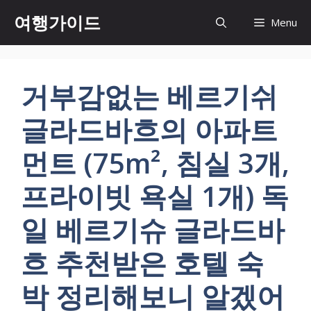
컨
여행가이드
Menu
텐
츠
로
건
거부감없는 베르기쉬
너
뛰
글라드바흐의 아파트
기
먼트 (75m², 침실 3개,
프라이빗 욕실 1개) 독
일 베르기슈 글라드바
흐 추천받은 호텔 숙
박 정리해보니 알겠어