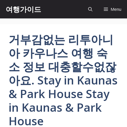
컨
여행가이드
Menu
텐
츠
로
건
거부감없는 리투아니
너
뛰
아 카우나스 여행 숙
기
소 정보 대충할수없잖
아요. Stay in Kaunas
& Park House Stay
in Kaunas & Park
House