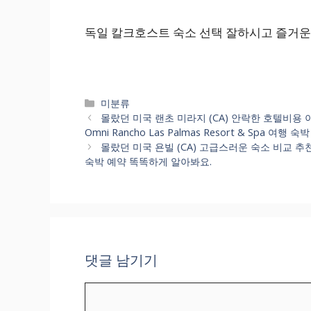
독일 칼크호스트 숙소 선택 잘하시고 즐거운
카
미분류
테
몰랐던 미국 랜초 미라지 (CA) 안락한 호텔비용 이렇게 정
고
Omni Rancho Las Palmas Resort & Spa 여
리
몰랐던 미국 욘빌 (CA) 고급스러운 숙소 비교 추천순위적어
숙박 예약 똑똑하게 알아봐요.
댓글 남기기
댓
글