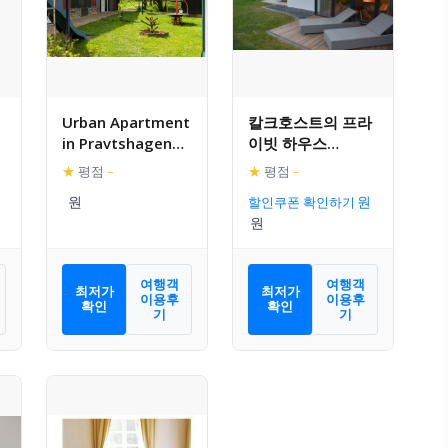
Urban Apartment
칼크호스트의 프라
in Pravtshagen
이빗 하우스
with Garden
(300m², 침실 5개,
★
평점
–
★
평점
–
프라이빗 욕실 2개)
할인쿠폰 확인하기
여행객
여행객
최저가
최저가
이용후
이용후
확인
확인
기
기