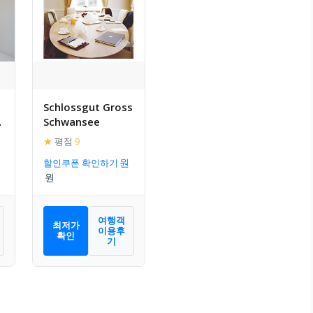
Schlossgut Gross
Schwansee
y
★
평점
9
할인쿠폰 확인하기
여행객
최저가
이용후
확인
기