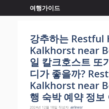
컨
여행가이드
텐
츠
로
건
너
강추하는 Restful H
뛰
기
Kalkhorst near B
일 칼크호스트 또
디가 좋을까? Restfu
Kalkhorst near B
행 숙박 예약 정보
2024년 12월 18일
작성자:
airlinesr