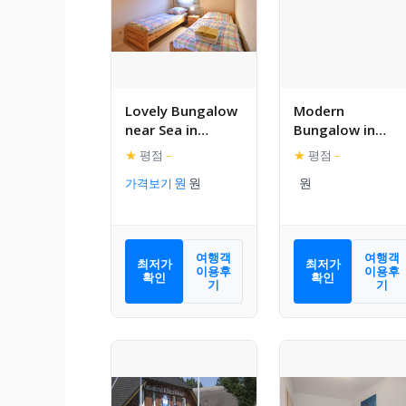
Lovely Bungalow
Modern
near Sea in
Bungalow in
Elmenhorst
Warnkenhagen
★
평점
–
★
평점
–
with Garden
가격보기
여행객
여행객
최저가
최저가
이용후
이용후
확인
확인
기
기