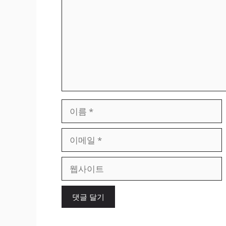
이
름
이
메
일
웹
사
이
트