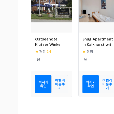
Ostseehotel
Snug Apartment
Klutzer Winkel
in Kalkhorst with
Terrace near Cit
★
평점
6.4
★
평점
–
Centre
여행객
여행객
최저가
최저가
이용후
이용후
확인
확인
기
기