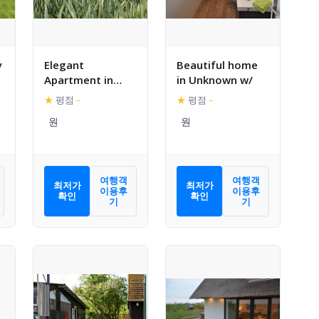
y
Elegant
Beautiful home
Apartment in
in Unknown w/
Warnkenhagen
★
평점
–
★
평점
–
with furnished
terrace
여행객
여행객
최저가
최저가
이용후
이용후
확인
확인
기
기