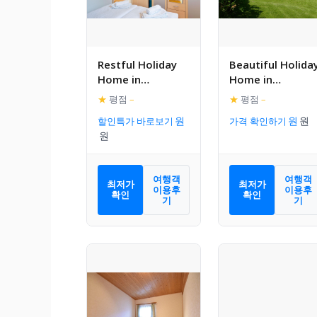
Restful Holiday
Beautiful Holida
Home in
Home in
Kalkhorst near
Elmenhorst on
★
평점
–
★
평점
–
Beach, City
Baltic Sea Coast
할인특가 바로보기
가격 확인하기
Centre
여행객
여행객
최저가
최저가
이용후
이용후
확인
확인
기
기