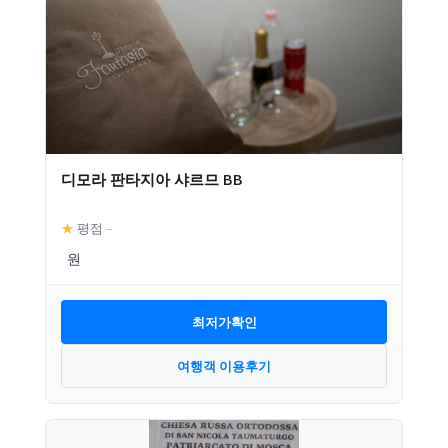
디모라 판타지아 샤르므 BB
★
평점
–
최저가확인
여행객 이용후기