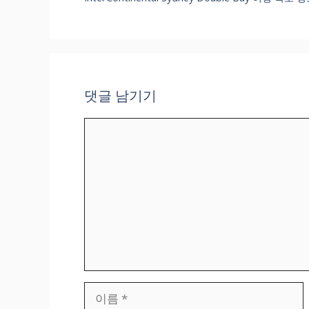
댓글 남기기
댓
글
이
름