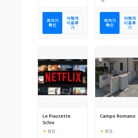
여행객
여행객
최저가
최저가
이용후
이용후
확인
확인
기
기
Le Piazzette
Campo Romano
Schio
★
평점
–
★
평점
–