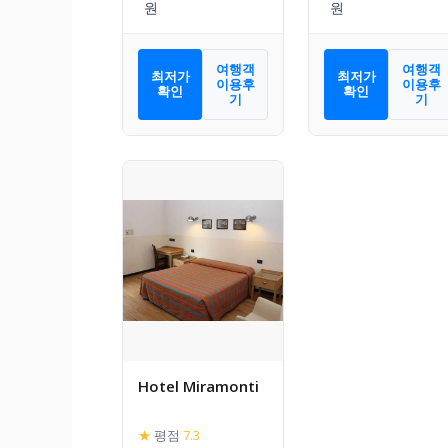
여행객
여행객
최저가
최저가
이용후
이용후
확인
확인
기
기
Hotel Miramonti
★
평점
7.3