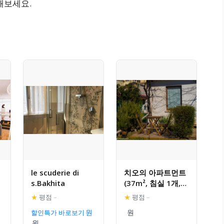
해보세요.
le scuderie di
치오의 아파트먼트
s.Bakhita
(37m², 침실 1개,
프라이빗 욕실 1개)
★
평점
–
★
평점
–
할인특가 바로보기