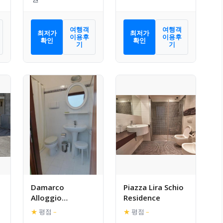
여행객
여행객
최저가
최저가
이용후
이용후
확인
확인
기
기
Damarco
Piazza Lira Schio
Alloggio
Residence
Turistico
★
평점
–
★
평점
–
Locanda