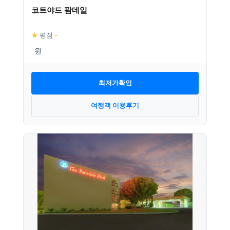
코트야드 팜데일
★
평점
–
최저가확인
여행객 이용후기