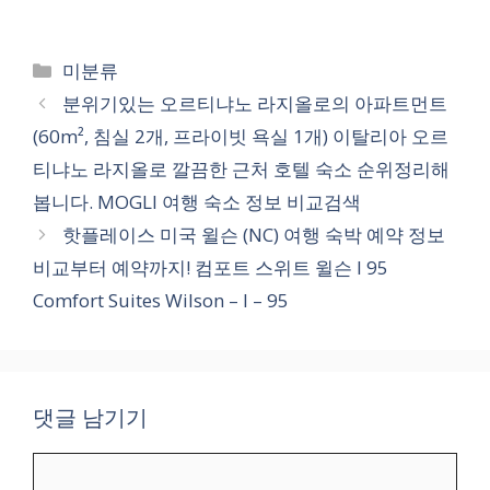
카
미분류
테
분위기있는 오르티냐노 라지올로의 아파트먼트
고
(60m², 침실 2개, 프라이빗 욕실 1개) 이탈리아 오르
리
티냐노 라지올로 깔끔한 근처 호텔 숙소 순위정리해
봅니다. MOGLI 여행 숙소 정보 비교검색
핫플레이스 미국 윌슨 (NC) 여행 숙박 예약 정보
비교부터 예약까지! 컴포트 스위트 윌슨 I 95
Comfort Suites Wilson – I – 95
댓글 남기기
댓