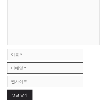
글
이
름
이
메
일
웹
사
이
트