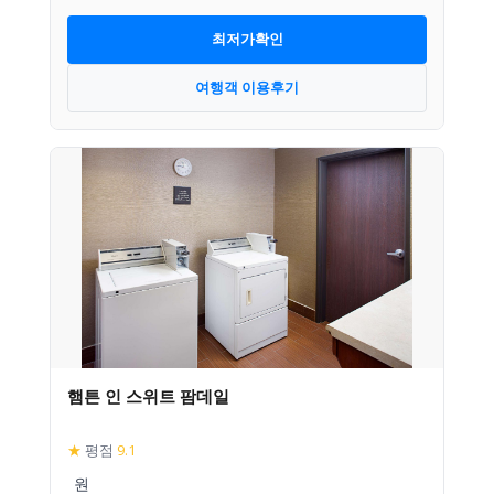
최저가확인
여행객 이용후기
햄튼 인 스위트 팜데일
★
평점
9.1