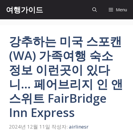
컨
여행가이드
Menu
텐
츠
로
건
강추하는 미국 스포캔
너
뛰
(WA) 가족여행 숙소
기
정보 이런곳이 있다
니… 페어브리지 인 앤
스위트 FairBridge
Inn Express
2024년 12월 11일
작성자:
airlinesr