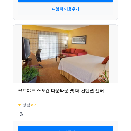
여행객 이용후기
코트야드 스포캔 다운타운 앳 더 컨벤션 센터
★
평점
8.2