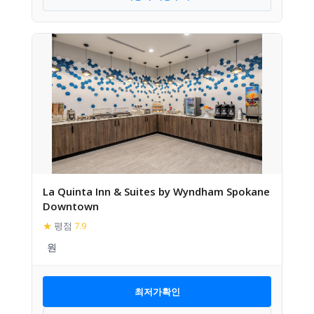
La Quinta Inn & Suites by Wyndham Spokane
Downtown
★
평점
7.9
최저가확인