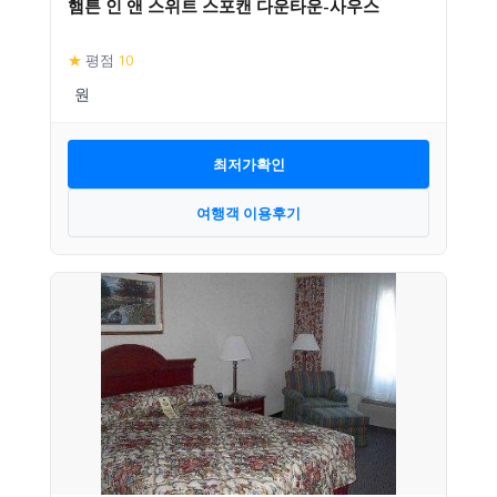
햄튼 인 앤 스위트 스포캔 다운타운-사우스
★
평점
10
최저가확인
여행객 이용후기