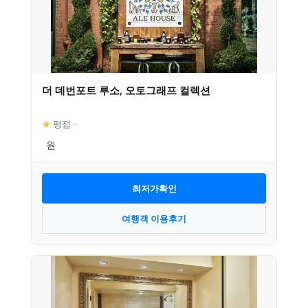
더 데번포트 루소, 오토그래프 컬렉션
★
평점
–
최저가확인
여행객 이용후기