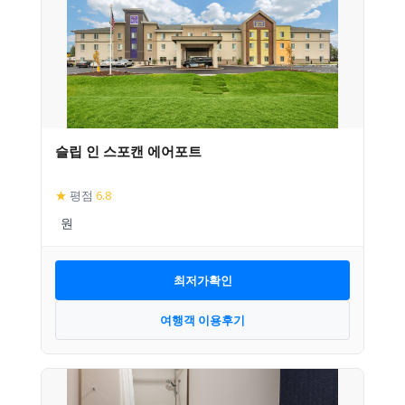
슬립 인 스포캔 에어포트
★
평점
6.8
최저가확인
여행객 이용후기