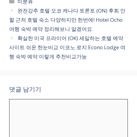
카
미분류
테
완전강추 호텔 오코 캐나다 토론토 (ON) 후회 안
고
할 근처 호텔 숙소 다양하지만 한번에! Hotel Ocho
리
여행 숙박 예약 정리해보니 알겠어요.
확실한 미국 프라이어 (OK) 세일하는 호텔 예약
사이트 쉬운 한눈비교 이코노 로지 Econo Lodge 여
행 숙박 예약 이렇게 추천비교가능
댓글 남기기
댓
글