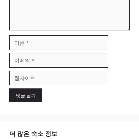
이
름
이
메
일
웹
사
이
트
더 많은 숙소 정보