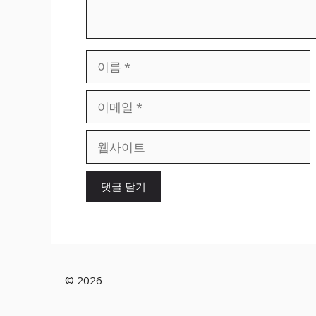
이
름
이
메
일
웹
사
이
트
© 2026