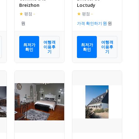
Breizhon
Loctudy
★
평점
–
★
평점
–
가격 확인하기
여행객
여행객
최저가
최저가
이용후
이용후
확인
확인
기
기