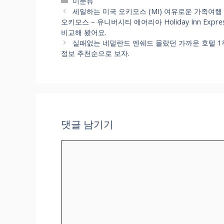
카
미분류
테
세일하는 미국 오키모스 (MI) 여유로운 가족여
고
오키모스 – 유니버시티 에어리아 Holiday Inn Express 
리
비교해 봤어요.
실패없는 네덜란드 엔쉐드 몰랐던 가까운 호텔 1위부터 1
정보 추천순으로 보자.
댓글 남기기
댓
글