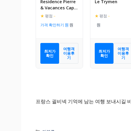
Residence Pierre
Le Trymen
& Vacances Cap
Marine
★
평점
–
★
평점
–
가격 확인하기
여행객
여행객
최저가
최저가
이용후
이용후
확인
확인
기
기
프랑스 귈비넥 기억에 남는 여행 보내시길 