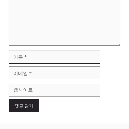
이
름
이
메
일
웹
사
이
트