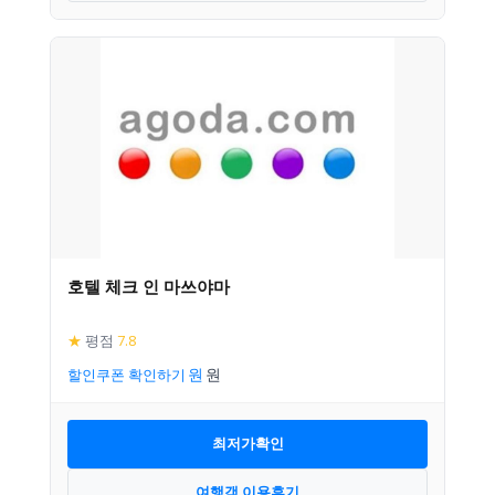
호텔 체크 인 마쓰야마
★
평점
7.8
할인쿠폰 확인하기
최저가확인
여행객 이용후기