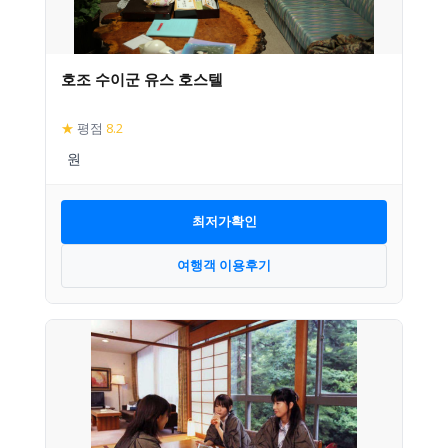
호조 수이군 유스 호스텔
★
평점
8.2
최저가확인
여행객 이용후기