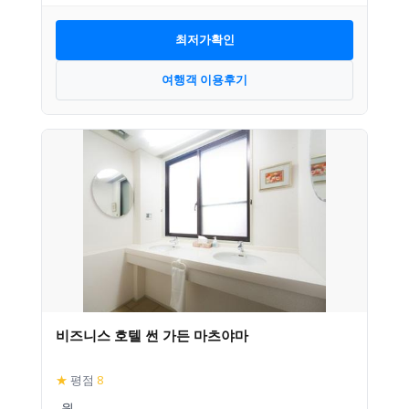
최저가확인
여행객 이용후기
비즈니스 호텔 썬 가든 마츠야마
★
평점
8