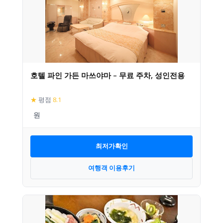
호텔 파인 가든 마쓰야마 – 무료 주차, 성인전용
★
평점
8.1
최저가확인
여행객 이용후기