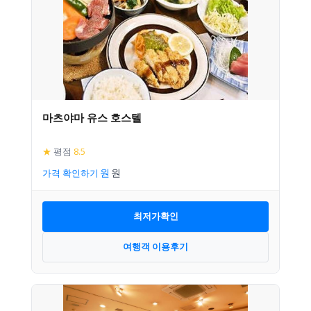
마츠야마 유스 호스텔
★
평점
8.5
가격 확인하기
최저가확인
여행객 이용후기