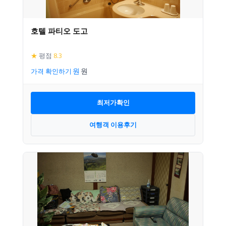
호텔 파티오 도고
★
평점
8.3
가격 확인하기
최저가확인
여행객 이용후기