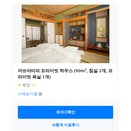
마쓰야마의 프라이빗 하우스 (90m², 침실 2개, 프
라이빗 욕실 1개)
★
평점
9.3
가격보기
최저가확인
여행객 이용후기