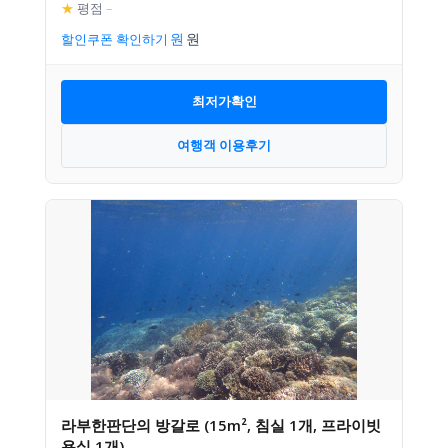
★
평점
–
할인쿠폰 확인하기
최저가확인
여행객 이용후기
라부한판단의 방갈로 (15m², 침실 1개, 프라이빗
욕실 1개)