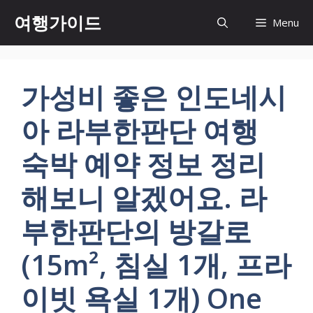
컨
여행가이드
Menu
텐
츠
로
건
가성비 좋은 인도네시
너
뛰
아 라부한판단 여행
기
숙박 예약 정보 정리
해보니 알겠어요. 라
부한판단의 방갈로
(15m², 침실 1개, 프라
이빗 욕실 1개) One