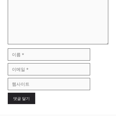
이
름
이
메
일
웹
사
이
트