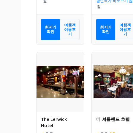
할인특가 바로보기
여행객
여행객
최저가
최저가
이용후
이용후
확인
확인
기
기
The Lerwick
더 셔틀랜드 호텔
Hotel