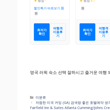
★
평점
–
★
평점
8.7
할인특가 바로보기
여행객
여행객
최저가
최저가
이용후
이용후
확인
확인
기
기
영국 러윅 숙소 선택 잘하시고 즐거운 여행 
카
미분류
테
저렴한 미국 커밍 (GA) 검색량 좋은 호텔예약 
고
Fairfield Inn & Suites Atlanta Cumming/