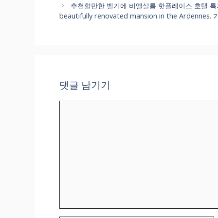
리
추천할만한 벨기에 비엘살름 핫플레이스 호텔 특가
beautifully renovated mansion in the Ard
댓글 남기기
댓
글