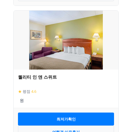
퀄리티 인 앤 스위트
★
평점
4.6
최저가확인
여행객 이용후기