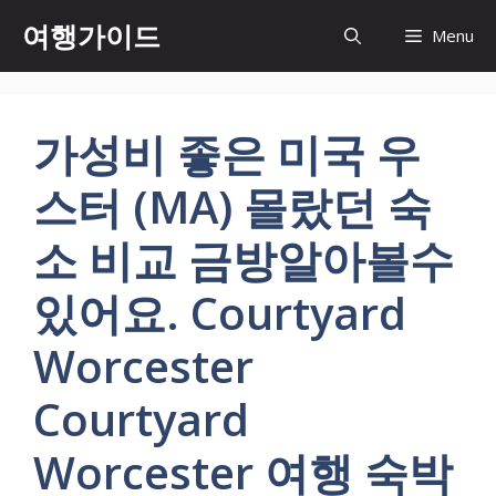
컨
여행가이드
Menu
텐
츠
로
건
가성비 좋은 미국 우
너
뛰
스터 (MA) 몰랐던 숙
기
소 비교 금방알아볼수
있어요. Courtyard
Worcester
Courtyard
Worcester 여행 숙박