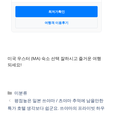
최저가확인
여행객 이용후기
미국 우스터 (MA) 숙소 선택 잘하시고 즐거운 여행
되세요!
카
미분류
테
평점높은 일본 쓰야마 / 츠야마 추억에 남을만한
고
특가 호텔 생각보다 쉽군요. 쓰야마의 프라이빗 하우
리