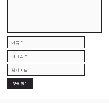
이
름
이
메
일
웹
사
이
트