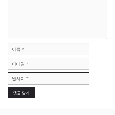
이
름
이
메
일
웹
사
이
트