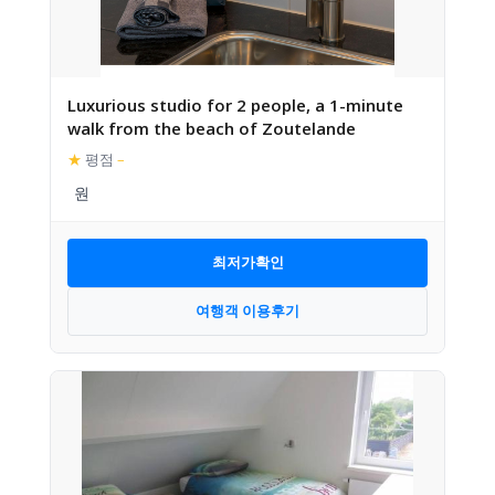
Luxurious studio for 2 people, a 1-minute
walk from the beach of Zoutelande
★
평점
–
최저가확인
여행객 이용후기