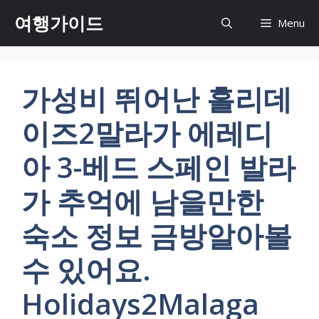
컨
여행가이드
Menu
텐
츠
로
건
가성비 뛰어난 홀리데
너
뛰
이즈2말라가 에레디
기
아 3-베드 스페인 발라
가 추억에 남을만한
숙소 정보 금방알아볼
수 있어요.
Holidays2Malaga