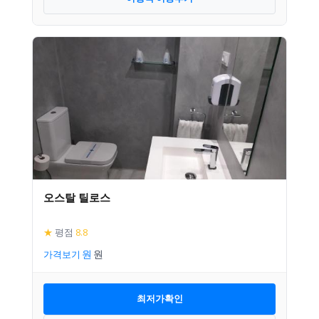
오스탈 틸로스
★
평점
8.8
가격보기
최저가확인