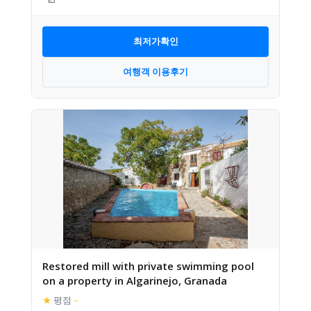
최저가확인
여행객 이용후기
Restored mill with private swimming pool
on a property in Algarinejo, Granada
★
평점
–