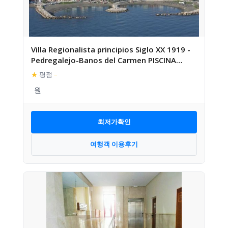
Villa Regionalista principios Siglo XX 1919 -
Pedregalejo-Banos del Carmen PISCINA
CLIMATIZADA BAJO P
★
평점
–
최저가확인
여행객 이용후기