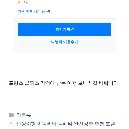
★
평점
–
가격 확인하기
최저가확인
여행객 이용후기
프랑스 클뤼스 기억에 남는 여행 보내시길 바랍니다.
카
미분류
테
인생여행 이탈리아 몰페타 완전강추 추천 호텔
고