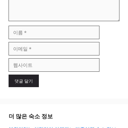
이
름
이
메
일
웹
사
이
트
더 많은 숙소 정보