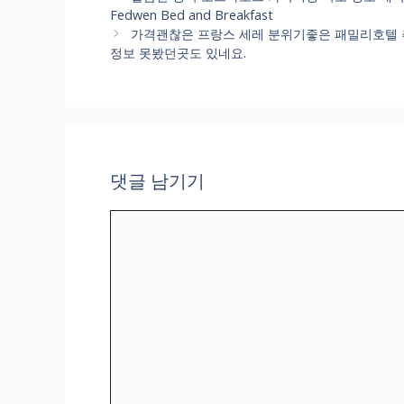
고
Fedwen Bed and Breakfast
리
가격괜찮은 프랑스 세레 분위기좋은 패밀리호텔 추천순위
정보 못봤던곳도 있네요.
댓글 남기기
댓
글