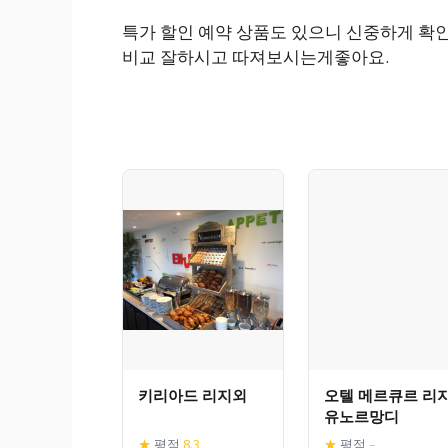
특가 할인 예약 상품도 있으니 신중하게 확인
비교 잘하시고 따져보시는게좋아요.
키리아드 리지외
오텔 메르큐르 리
유노르망디
★
평점
8.3
★
평점
–