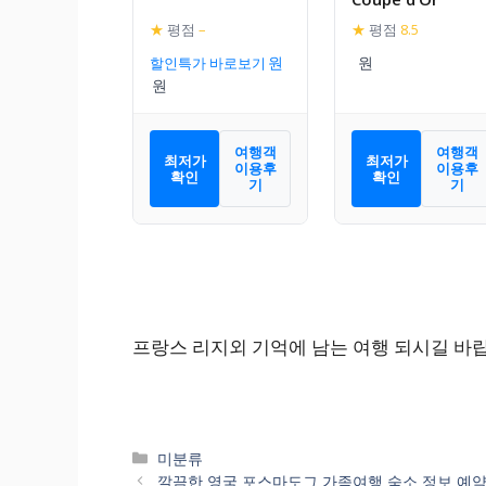
★
평점
–
★
평점
8.5
할인특가 바로보기
여행객
여행객
최저가
최저가
이용후
이용후
확인
확인
기
기
프랑스 리지외 기억에 남는 여행 되시길 바
카
미분류
테
깔끔한 영국 포스마도그 가족여행 숙소 정보 예약해봐요. Bw