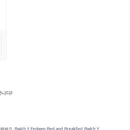
랍니다!
lch Y Fedwen Bed and Breakfast Bwlch Y