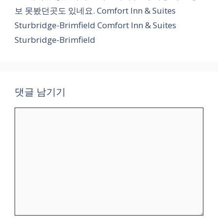
보 못봤던곳도 있네요. Comfort Inn & Suites
Sturbridge-Brimfield Comfort Inn & Suites
Sturbridge-Brimfield
댓글 남기기
댓
글