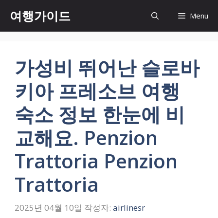
컨
여행가이드
Menu
텐
츠
로
건
가성비 뛰어난 슬로바
너
뛰
키아 프레소브 여행
기
숙소 정보 한눈에 비
교해요. Penzion
Trattoria Penzion
Trattoria
2025년 04월 10일
작성자:
airlinesr