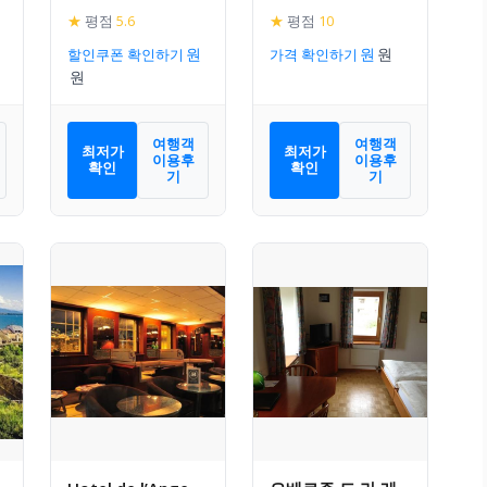
Chateau
★
평점
5.6
★
평점
10
할인쿠폰 확인하기
가격 확인하기
여행객
여행객
최저가
최저가
이용후
이용후
확인
확인
기
기