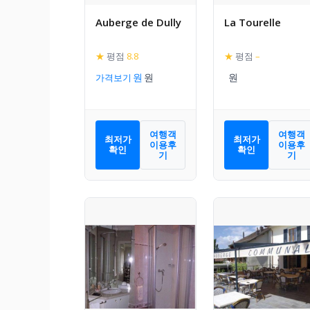
Auberge de Dully
La Tourelle
★
평점
8.8
★
평점
–
가격보기
여행객
여행객
최저가
최저가
이용후
이용후
확인
확인
기
기