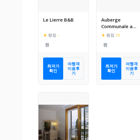
Le Lierre B&B
Auberge
Communale a
l’Union
★
평점
–
★
평점
10
여행객
여행객
최저가
최저가
이용후
이용후
확인
확인
기
기