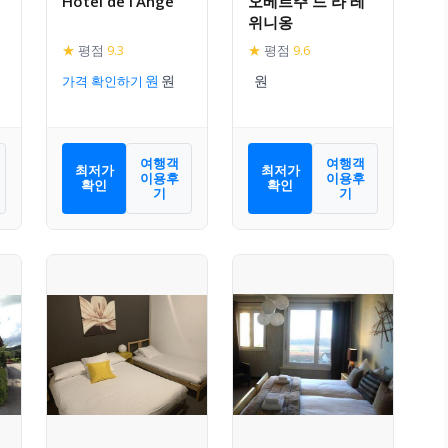
Hotel de l’Ange
오베르주 드 라 레
위니옹
★
평점
9.3
★
평점
9.6
가격 확인하기
여행객
여행객
최저가
최저가
이용후
이용후
확인
확인
기
기