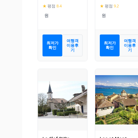
★
평점
8.4
★
평점
9.2
여행객
여행객
최저가
최저가
이용후
이용후
확인
확인
기
기