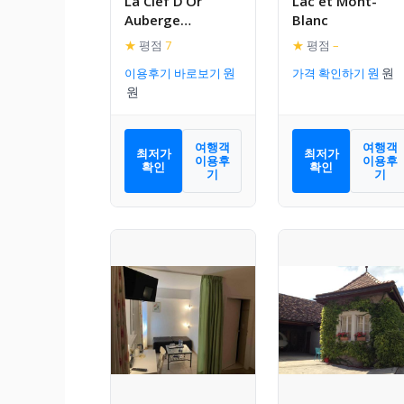
La Clef D’Or
Lac et Mont-
Auberge
Blanc
Communale
★
평점
7
★
평점
–
이용후기 바로보기
가격 확인하기
여행객
여행객
최저가
최저가
이용후
이용후
확인
확인
기
기