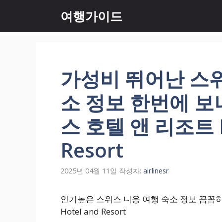
컨
여행가이드
텐
츠
로
건
너
가성비 뛰어난 스
뛰
기
소 정보 한번에 보
스 호텔 앤 리조트 EV
Resort
2025년 04월 11일
작성자:
airlinesr
인기높은 스위스 니옹 여행 숙소 정보 꼼꼼히 
Hotel and Resort