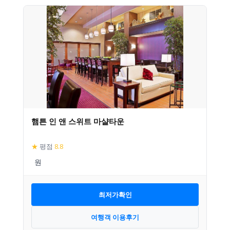
햄튼 인 앤 스위트 마샬타운
★
평점
8.8
최저가확인
여행객 이용후기