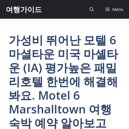
컨
여행가이드
Menu
텐
츠
로
건
가성비 뛰어난 모텔 6
너
뛰
마셜타운 미국 마셸타
기
운 (IA) 평가높은 패밀
리호텔 한번에 해결해
봐요. Motel 6
Marshalltown 여행
숙박 예약 알아보고