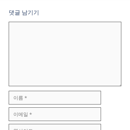
댓글 남기기
댓
글
이
름
이
메
일
웹