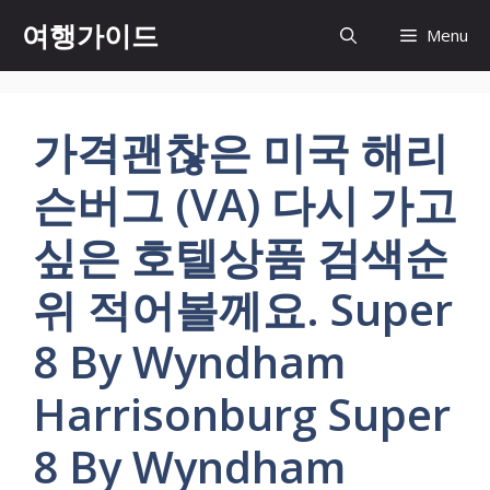
컨
여행가이드
Menu
텐
츠
로
건
가격괜찮은 미국 해리
너
뛰
슨버그 (VA) 다시 가고
기
싶은 호텔상품 검색순
위 적어볼께요. Super
8 By Wyndham
Harrisonburg Super
8 By Wyndham